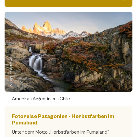
Aiko Sukdolak
(0)
Alexander Müller
(0)
Anja Menzel
(0)
Arne Schmitt
(0)
Beat Glanzmann
(0)
© imprintmytravel
Alle anzeigen
Amerika
Argentinien
Chile
Fotoreise Patagonien - Herbstfarben im
Pumaland
Unter dem Motto „Herbstfarben im Pumaland“