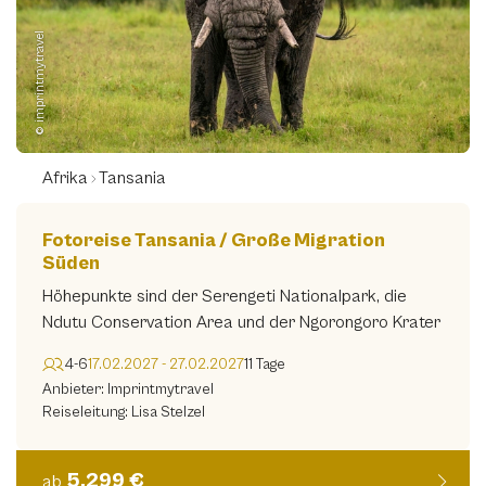
Sabine Geiger Fotografik
(0)
© imprintmytravel
Stefan Schäfer Photography
(0)
Thomas Hintze Fotografie
(0)
Tierfoto Traum
(0)
Afrika
Tansania
Travelfoto.ch
(0)
Fotoreise Tansania / Große Migration
World Geographic Excursions
(0)
Süden
Zoom Expeditions
(0)
Höhepunkte sind der Serengeti Nationalpark, die
Ndutu Conservation Area und der Ngorongoro Krater
imageBROKER Reisen
(0)
travel-to-nature
4-6
17.02.2027 - 27.02.2027
11 Tage
(0)
Anbieter: Imprintmytravel
wild-life-culture tours
(0)
Reiseleitung: Lisa Stelzel
Reiseleiter
5.299 €
ab