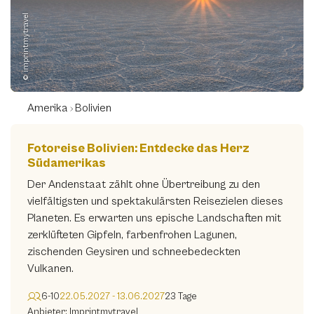
© imprintmytravel
Amerika
Bolivien
Fotoreise Bolivien: Entdecke das Herz
Südamerikas
Der Andenstaat zählt ohne Übertreibung zu den
vielfältigsten und spektakulärsten Reisezielen dieses
Planeten. Es erwarten uns epische Landschaften mit
zerklüfteten Gipfeln, farbenfrohen Lagunen,
zischenden Geysiren und schneebedeckten
Vulkanen.
6-10
22.05.2027 - 13.06.2027
23 Tage
Anbieter: Imprintmytravel