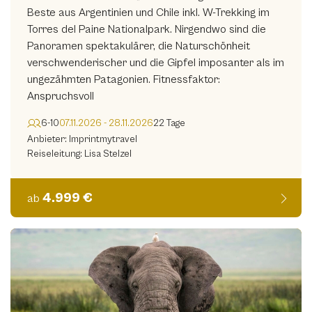
Beste aus Argentinien und Chile inkl. W-Trekking im
Let's Go Africa
(0)
Torres del Paine Nationalpark. Nirgendwo sind die
Lichter der Welt
Panoramen spektakulärer, die Naturschönheit
(0)
verschwenderischer und die Gipfel imposanter als im
Lifetravel Reise & Foto
(0)
ungezähmten Patagonien. Fitnessfaktor:
Anspruchsvoll
MK. Erlebnisreisen
(0)
Manuel Mohorovic Photography
6-10
07.11.2026 - 28.11.2026
22 Tage
(0)
Anbieter: Imprintmytravel
My-reisefotografie
(0)
Reiseleitung: Lisa Stelzel
Naturblick
(0)
4.999 €
ab
Nick Schmid Photography
(0)
PhotoTours4U
(0)
Photofascination
(0)
Profotografie
(0)
REISEN MIT SINNEN
(0)