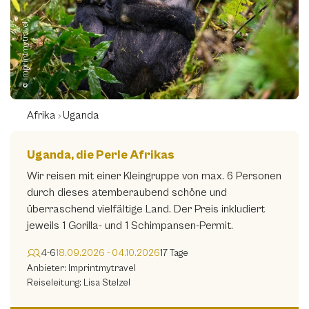
Europa
(0)
© imprintmytravel
Ozeanien
(0)
Preisspanne
€ 600
€ 30000
Afrika
Uganda
600
30000
Uganda, die Perle Afrikas
Sortieren nach
Wir reisen mit einer Kleingruppe von max. 6 Personen
durch dieses atemberaubend schöne und
überraschend vielfältige Land. Der Preis inkludiert
jeweils 1 Gorilla- und 1 Schimpansen-Permit.
Reiseanbieter
4-6
18.09.2026 - 04.10.2026
17 Tage
ARR Reisen
Anbieter: Imprintmytravel
(0)
Reiseleitung: Lisa Stelzel
Art & Adventure Reisen
(0)