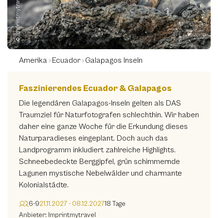
© imprintmytravel
Amerika
Ecuador
Galapagos Inseln
Faszinierendes Ecuador & Galapagos
Die legendären Galapagos-Inseln gelten als DAS
Traumziel für Naturfotografen schlechthin. Wir haben
daher eine ganze Woche für die Erkundung dieses
Naturparadieses eingeplant. Doch auch das
Landprogramm inkludiert zahlreiche Highlights.
Schneebedeckte Berggipfel, grün schimmernde
Lagunen mystische Nebelwälder und charmante
Kolonialstädte.
6-9
21.11.2027 - 08.12.2027
18 Tage
Anbieter: Imprintmytravel