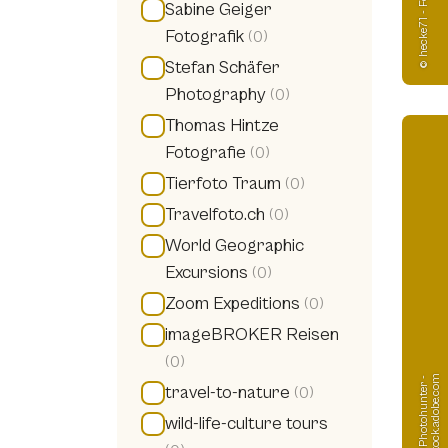
© hecke71 - Fotolia
Sabine Geiger
Fotografik
(0)
Stefan Schäfer
Photography
(0)
Thomas Hintze
Fotografie
(0)
Tierfoto Traum
(0)
Travelfoto.ch
(0)
World Geographic
Excursions
(0)
Zoom Expeditions
(0)
imageBROKER Reisen
(0)
m
©
P
h
o
t
o
h
u
n
t
e
r
-
s
t
o
c
k.
a
d
o
b
e.
c
o
travel-to-nature
(0)
wild-life-culture tours