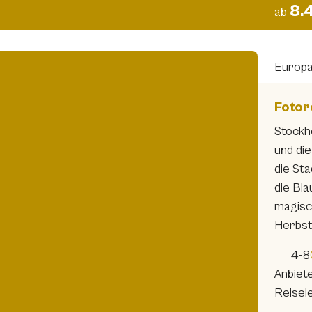
8.
ab
Europ
Fotor
Stockh
und di
die St
die Bl
magisc
Herbst
4-8
Anbiet
Reisele