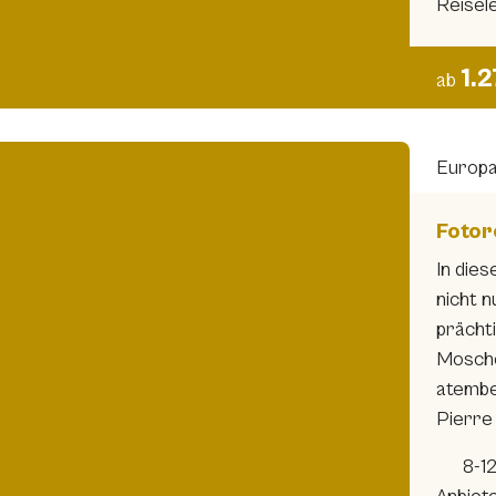
Reisel
1.
ab
Europ
Fotor
In die
nicht n
prächt
Mosche
atemb
Pierre 
8-1