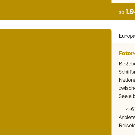
1.
ab
Europ
Fotor
Begebe
Schiff
Nationa
zwisch
Seele 
4-6
Anbiet
Reisele