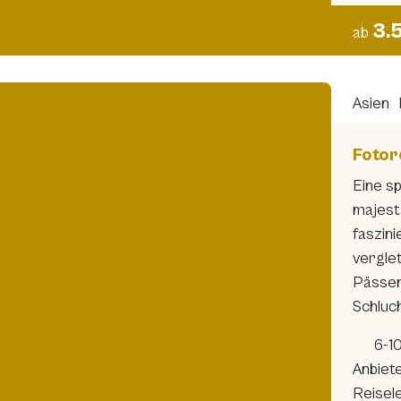
3.
ab
Asien
Fotor
Eine sp
majest
faszin
vergle
Pässen
Schluc
6-1
Anbiet
Reisel