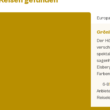
 Reisen
gefunden
Europ
Grönl
Der Hö
versch
spektak
sagenh
Eisberg
Farben
6-8
Anbiet
Reisel