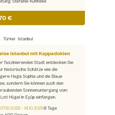
eitung: Stefanie Künneke
270 €
a
Türkei
Istanbul
eise Istanbul mit Kappadokien
ser faszinierenden Stadt entdecken Sie
ur historische Schätze wie die
igere Hagia Sophia und die Blaue
e, sondern Sie können auch den
eraubenden Sonnenuntergang vom
Loti Hügel in Eyüp einfangen.
2
07.10.2026 - 14.10.2026
8 Tage