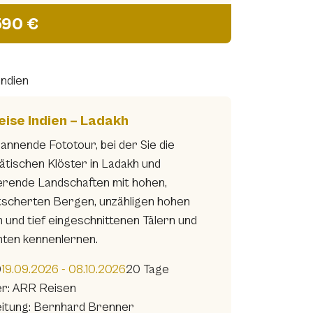
590 €
Indien
eise Indien – Ladakh
annende Fototour, bei der Sie die
ätischen Klöster in Ladakh und
ierende Landschaften mit hohen,
tscherten Bergen, unzähligen hohen
 und tief eingeschnittenen Tälern und
hten kennenlernen.
0
19.09.2026 - 08.10.2026
20 Tage
er: ARR Reisen
eitung: Bernhard Brenner