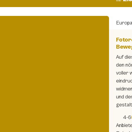
Europ
Fotor
Bewe
Auf di
den nö
voller 
eindru
widmen
und de
gestalt
4-6
Anbiet