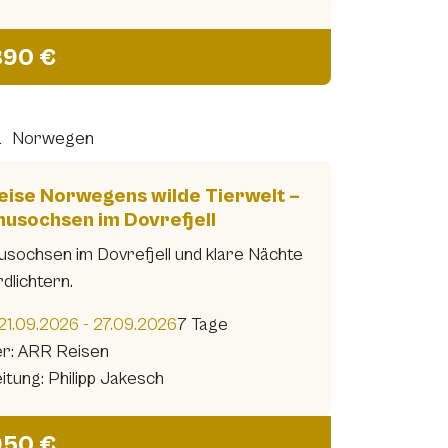
890 €
a
Norwegen
eise Norwegens wilde Tierwelt –
usochsen im Dovrefjell
sochsen im Dovrefjell und klare Nächte
dlichtern.
21.09.2026 - 27.09.2026
7 Tage
er: ARR Reisen
itung: Philipp Jakesch
950 €