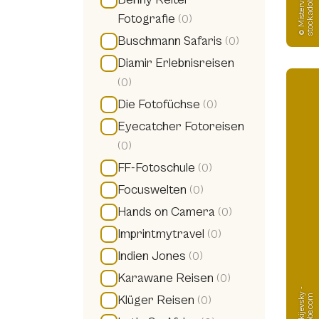
m
©
M
i
s
t
e
r
v
l
a
d
-
s
t
o
c
k.
a
d
o
b
e.
c
o
Fotografie
(0)
Buschmann Safaris
(0)
Diamir Erlebnisreisen
(0)
Die Fotofüchse
(0)
Eyecatcher Fotoreisen
(0)
FF-Fotoschule
(0)
Focuswelten
(0)
Hands on Camera
(0)
Imprintmytravel
(0)
Indien Jones
(0)
Karawane Reisen
(0)
Klüger Reisen
(0)