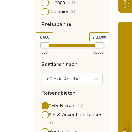
Europa
(20)
Ozeanien
(0)
Preisspanne
€ 600
€ 30000
600
30000
Sortieren nach
Reiseanbieter
ARR Reisen
(27)
Art & Adventure Reisen
(0)
Benny Reiter