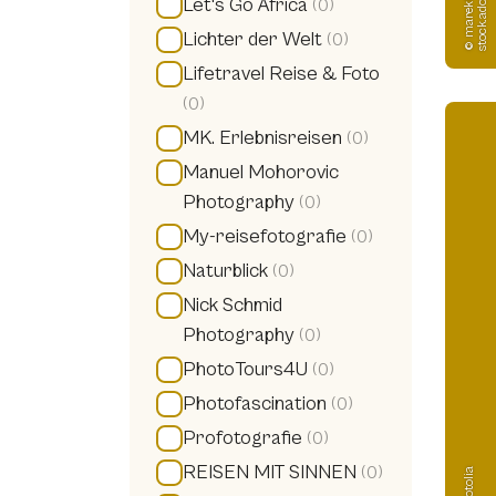
©
m
a
r
e
k
k
i
j
e
v
s
k
-
s
t
o
c
k.
a
d
o
b
e.
c
o
y
m
Let's Go Africa
(0)
Lichter der Welt
(0)
Lifetravel Reise & Foto
(0)
MK. Erlebnisreisen
(0)
Manuel Mohorovic
Photography
(0)
My-reisefotografie
(0)
Naturblick
(0)
Nick Schmid
Photography
(0)
PhotoTours4U
(0)
Photofascination
(0)
Profotografie
(0)
REISEN MIT SINNEN
(0)