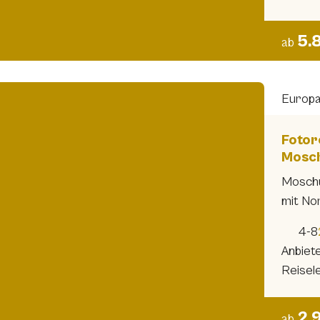
5.
ab
Europ
Fotor
Mosch
Moschu
mit Nor
4-8
Anbiet
Reisele
2.
ab