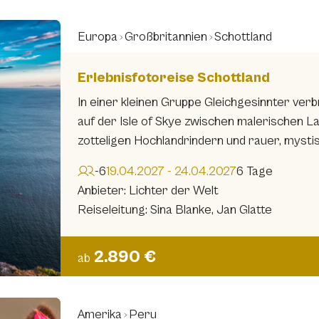
Europa
Großbritannien
Schottland
Erlebnisfotoreise Schottland
In einer kleinen Gruppe Gleichgesinnter ver
auf der Isle of Skye zwischen malerischen L
zotteligen Hochlandrindern und rauer, mysti
-6
19.04.2027 - 24.04.2027
6 Tage
Anbieter: Lichter der Welt
Reiseleitung: Sina Blanke, Jan Glatte
2.890 €
ab
Amerika
Peru