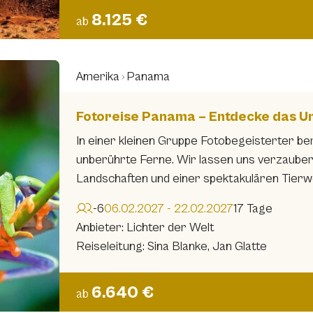
8.125 €
ab
Amerika
Panama
Fotoreise Panama – Entdecke das U
In einer kleinen Gruppe Fotobegeisterter ber
unberührte Ferne. Wir lassen uns verzauber
Landschaften und einer spektakulären Tierwe
-6
06.02.2027 - 22.02.2027
17 Tage
Anbieter: Lichter der Welt
Reiseleitung: Sina Blanke, Jan Glatte
6.640 €
ab