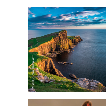
© shaiith - stock.adobe.com