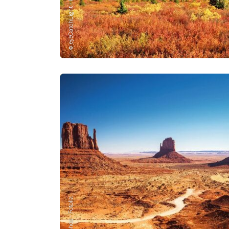
© eyeCatchLight - Fotolia
© Pixelshop - Fotolia