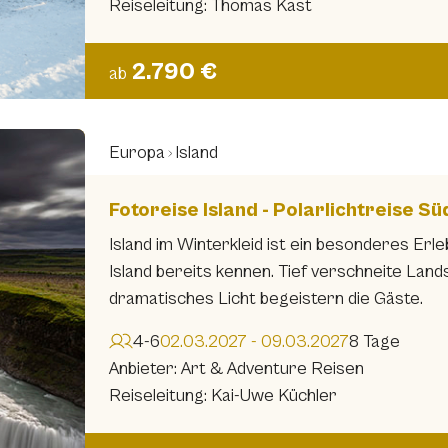
Reiseleitung: Thomas Kast
2.790 €
ab
Europa
Island
Fotoreise Island - Polarlichtreise Sü
Island im Winterkleid ist ein besonderes Erle
Island bereits kennen. Tief verschneite Lan
dramatisches Licht begeistern die Gäste.
4-6
02.03.2027 - 09.03.2027
8 Tage
Anbieter: Art & Adventure Reisen
Reiseleitung: Kai-Uwe Küchler