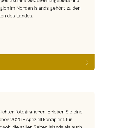
 spektakuläre Geothermalgebiete und
egion im Norden Islands gehört zu den
ten des Landes.
ichter fotografieren. Erleben Sie eine
ber 2026 – speziell konzipiert für
ohl die stillen Seiten Islands als auch