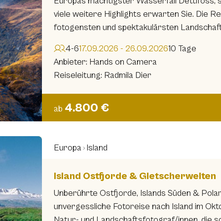
Europas mächtigster Wasserfall Dettifoss,
viele weitere Highlights erwarten Sie. Die R
fotogensten und spektakulärsten Landschaf
4-6
17.09.2026 - 26.09.2026
10 Tage
Anbieter: Hands on Camera
Reiseleitung: Radmila Dier
4.800 €
ab
Europa
Island
Island Ostfjorde & Gletscherwelten
Unberührte Ostfjorde, Islands Süden & Polarl
unvergessliche Fotoreise nach Island im Okto
Natur- und Landschaftsfotograf/innen, die sow