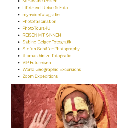
Karawane Reisen
Lifetravel Reise & Foto
my-reisefotografie
Photofascination
PhotoTours4U
REISEN MIT SINNEN
Sabine Geiger Fotografik
Stefan Schäfer Photography
thomas hintze fotografie
VIP Fotoreisen
World Geographic Excursions
Zoom Expeditions