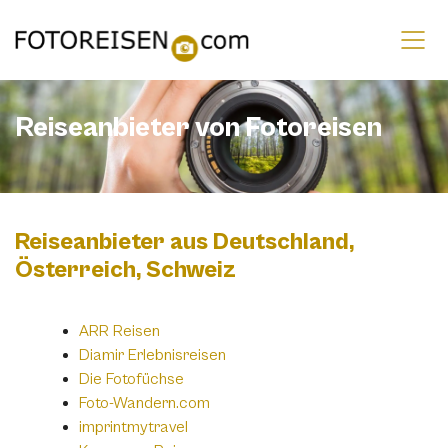
Afrika
Reiseanbieter von Fotoreisen
Amerika
Arktis/Antarktis
Asien
Reiseanbieter aus Deutschland,
Europa
Österreich, Schweiz
Ozeanien
ARR Reisen
Diamir Erlebnisreisen
Die Fotofüchse
Foto-Wandern.com
imprintmytravel