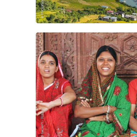
© Photofascination
© hecke71 - Fotolia