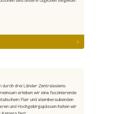
tionen sind unsere täglichen Begleiter.
 durch drei Länder Zentralasiens:
Gemeinsam erleben wir eine faszinierende
entalischem Flair und atemberaubenden
aren und Hochgebirgspässen halten wir
r Kamera fest.