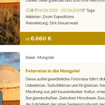
Dünen, Gebirgsketten und schroffe Felsforma
6-7
04.09.2026 - 20.09.2026
17 Tage
Anbieter: Zoom Expeditions
Reiseleitung: Dirk Steuerwald
6.960 €
ab
Asien
Mongolei
Fotoreise in die Mongolei
Diese außergewöhnliche Fotoreise führt dich
Usbekistan, Tadschikistan und Kirgisistan. 
Mischung aus jahrtausendealter Kultur, ori
Berglandschaften. Zwischen Moscheen, Bas
die Schönheit der alten Seidenstraße mit de