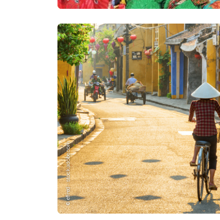
© efired - stock.adobe.com