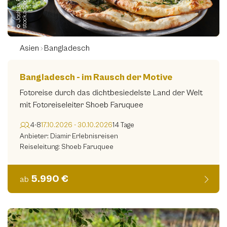
©
J
o
s
h
u
a
R
e
s
n
i
c
k
-
s
t
o
c
k.
a
d
o
b
e.
c
o
m
Asien
Bangladesch
Bangladesch - im Rausch der Motive
Fotoreise durch das dichtbesiedelste Land der Welt
mit Fotoreiseleiter Shoeb Faruquee
4-8
17.10.2026 - 30.10.2026
14 Tage
Anbieter: Diamir Erlebnisreisen
Reiseleitung: Shoeb Faruquee
5.990 €
ab