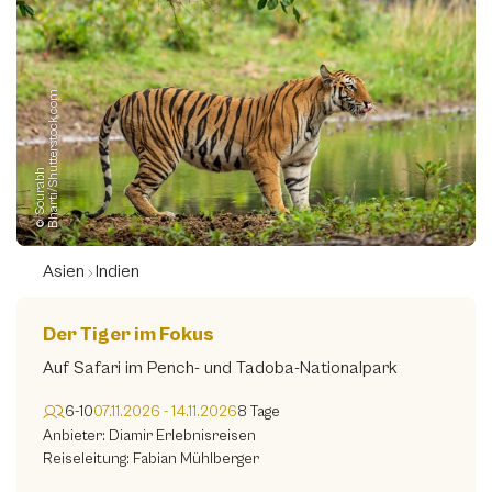
m
©
S
o
u
r
a
b
h
B
h
a
r
t
i
/
S
h
u
t
t
e
r
s
t
o
c
k.
c
o
Asien
Indien
Der Tiger im Fokus
Auf Safari im Pench- und Tadoba-Nationalpark
6-10
07.11.2026 - 14.11.2026
8 Tage
Anbieter: Diamir Erlebnisreisen
Reiseleitung: Fabian Mühlberger