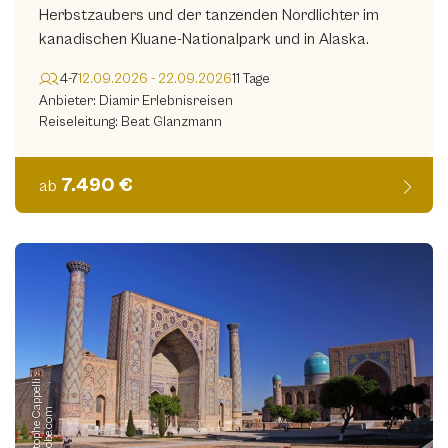
Herbstzaubers und der tanzenden Nordlichter im
kanadischen Kluane-Nationalpark und in Alaska.
4-7
12.09.2026 - 22.09.2026
11 Tage
Anbieter: Diamir Erlebnisreisen
Reiseleitung: Beat Glanzmann
7.490 €
ab
©
C
h
r
i
s
t
o
p
h
e
C
p
p
e
l
l
i
-
s
t
o
c
k.
a
d
o
b
e.
c
o
a
m