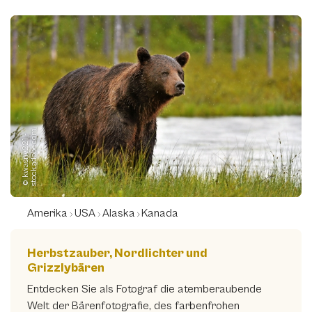
m
©
k
w
a
s
n
y
2
2
1
-
s
t
o
c
k.
a
d
o
b
e.
c
o
Amerika
USA
Alaska
Kanada
Herbstzauber, Nordlichter und
Grizzlybären
Entdecken Sie als Fotograf die atemberaubende
Welt der Bärenfotografie, des farbenfrohen