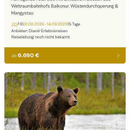
Weltraumbahnhofs Baikonur, Wüstendurchquerung &
Mangystau
7-10
31.08.2026 - 14.09.2026
15 Tage
Anbieter: Diamir Erlebnisreisen
Reiseleitung: noch nicht bekannt
6.690 €
ab