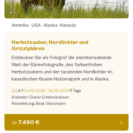
m
©
k
w
a
s
n
y
2
2
1
-
s
t
o
c
k.
a
d
o
b
e.
c
o
Amerika
USA
Alaska
Kanada
Herbstzauber, Nordlichter und
Grizzlybären
Entdecken Sie als Fotograf die atemberaubende
Welt der Bärenfotografie, des farbenfrohen
Herbstzaubers und der tanzenden Nordlichter im
kanadischen Kluane-Nationalpark und in Alaska.
4-7
04.09.2026 - 14.09.2026
11 Tage
Anbieter: Diamir Erlebnisreisen
Reiseleitung: Beat Glanzmann
7.490 €
ab