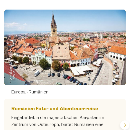
©
A
l
e
s
a
n
d
a
r
T
o
d
o
r
o
v
i
c
-
F
o
t
o
l
i
k
a
Europa
Rumänien
Rumänien Foto- und Abenteuerreise
Eingebettet in die majestätischen Karpaten im
Zentrum von Osteuropa, bietet Rumänien eine