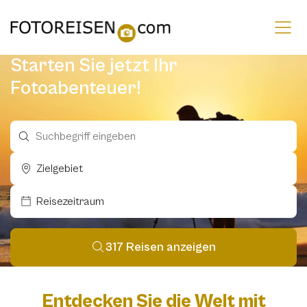
Starten Sie jetzt Ihr
Afrika
Fotoabenteuer!
Amerika
Arktis/Antarktis
Asien
Zielgebiet
Europa
Reisezeitraum
Ozeanien
317 Reisen anzeigen
Entdecken Sie die Welt mit