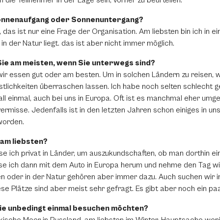
 die Teilnehmer in der Lage sein, vorher zu beurteilen.
Sonnenaufgang oder Sonnenuntergang?
, das ist nur eine Frage der Organisation. Am liebsten bin ich in 
in der Natur liegt. das ist aber nicht immer möglich.
ie am meisten, wenn Sie unterwegs sind?
wir essen gut oder am besten. Um in solchen Ländern zu reisen, w
stlichkeiten überraschen lassen. Ich habe noch selten schlecht 
all einmal, auch bei uns in Europa. Oft ist es manchmal eher umg
rmisse. Jedenfalls ist in den letzten Jahren schon einiges in u
eworden.
 am liebsten?
eise ich privat in Länder, um auszukundschaften, ob man dorthin ei
se ich dann mit dem Auto in Europa herum und nehme den Tag 
en oder in der Natur gehören aber immer dazu. Auch suchen wir
se Plätze sind aber meist sehr gefragt. Es gibt aber noch ein pa
 Sie unbedingt einmal besuchen möchten?