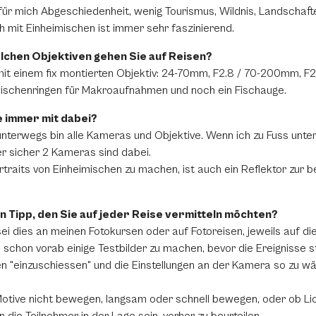
 für mich Abgeschiedenheit, wenig Tourismus, Wildnis, Landschaf
h mit Einheimischen ist immer sehr faszinierend.
chen Objektiven gehen Sie auf Reisen?
ls mit einem fix montierten Objektiv: 24-70mm, F2.8 / 70-200mm, 
wischenringen für Makroaufnahmen und noch ein Fischauge.
 immer mit dabei?
nterwegs bin alle Kameras und Objektive. Wenn ich zu Fuss unte
r sicher 2 Kameras sind dabei.
rtraits von Einheimischen zu machen, ist auch ein Reflektor zur 
n Tipp, den Sie auf jeder Reise vermitteln möchten?
sei dies an meinen Fotokursen oder auf Fotoreisen, jeweils auf di
, schon vorab einige Testbilder zu machen, bevor die Ereignisse s
n "einzuschiessen" und die Einstellungen an der Kamera so zu wä
e Motive nicht bewegen, langsam oder schnell bewegen, oder ob Li