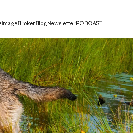
e
imageBroker
Blog
Newsletter
PODCAST