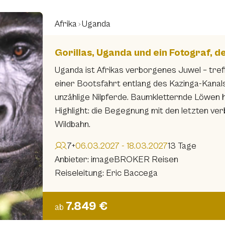
Afrika
Uganda
Gorillas, Uganda und ein Fotograf, 
Uganda ist Afrikas verborgenes Juwel – treff
einer Bootsfahrt entlang des Kazinga-Kanals
unzählige Nilpferde. Baumkletternde Löwen h
Highlight: die Begegnung mit den letzten verb
Wildbahn.
7+
06.03.2027 - 18.03.2027
13 Tage
Anbieter: imageBROKER Reisen
Reiseleitung: Eric Baccega
7.849 €
ab