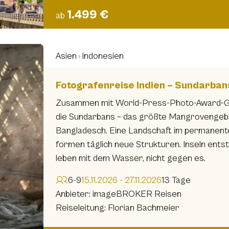
1.499 €
ab
Asien
Indonesien
Fotografenreise Indien – Sundarban
Zusammen mit World-Press-Photo-Award-Gew
die Sundarbans – das größte Mangrovengebie
Bangladesch. Eine Landschaft im permanent
formen täglich neue Strukturen. Inseln ent
leben mit dem Wasser, nicht gegen es.
6-9
15.11.2026 - 27.11.2026
13 Tage
Anbieter: imageBROKER Reisen
Reiseleitung: Florian Bachmeier