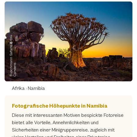
B
u
s
c
h
a
n
n
S
a
f
a
r
i
s
©
O
l
l
i
C
a
r
s
t
e
n
m
s
Afrika
Namibia
Fotografische Höhepunkte in Namibia
Diese mit interessanten Motiven bespickte Fotoreise
bietet alle Vorteile, Annehmlichkeiten und
Sicherheiten einer Minigruppenreise, zugleich mit