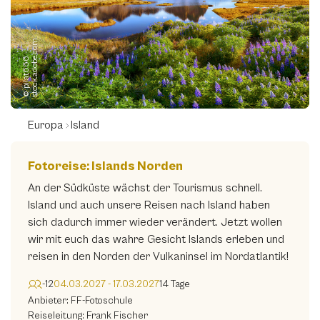
m
©
p
i
l
a
t
6
6
6
-
s
t
o
c
k.
a
d
o
b
e.
c
o
Europa
Island
Fotoreise: Islands Norden
An der Südküste wächst der Tourismus schnell.
Island und auch unsere Reisen nach Island haben
sich dadurch immer wieder verändert. Jetzt wollen
wir mit euch das wahre Gesicht Islands erleben und
reisen in den Norden der Vulkaninsel im Nordatlantik!
-12
04.03.2027 - 17.03.2027
14 Tage
Anbieter: FF-Fotoschule
Reiseleitung: Frank Fischer