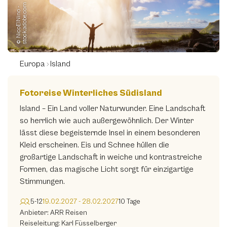
m
©
N
i
c
o
E
l
N
i
n
o
-
s
t
o
c
k.
a
d
o
b
e.
c
o
Europa
Island
Fotoreise Winterliches Südisland
Island – Ein Land voller Naturwunder. Eine Landschaft
so herrlich wie auch außergewöhnlich. Der Winter
lässt diese begeisternde Insel in einem besonderen
Kleid erscheinen. Eis und Schnee hüllen die
großartige Landschaft in weiche und kontrastreiche
Formen, das magische Licht sorgt für einzigartige
Stimmungen.
5-12
19.02.2027 - 28.02.2027
10 Tage
Anbieter: ARR Reisen
Reiseleitung: Karl Füsselberger