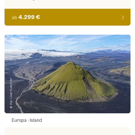
4.299 €
ab
© Kai-Uwe Kuechler
Europa
Island