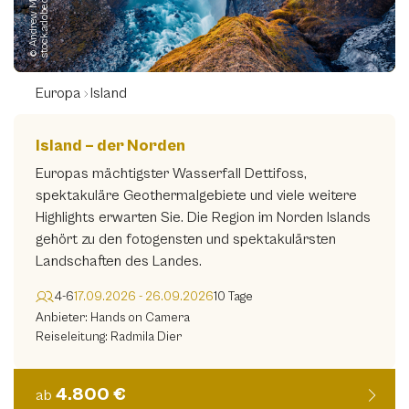
©
A
n
d
r
e
w
M
a
y
v
s
k
y
y
-
s
t
o
c
k.
a
d
o
b
e.
c
o
o
m
Europa
Island
Island – der Norden
Europas mächtigster Wasserfall Dettifoss,
spektakuläre Geothermalgebiete und viele weitere
Highlights erwarten Sie. Die Region im Norden Islands
gehört zu den fotogensten und spektakulärsten
Landschaften des Landes.
4-6
17.09.2026 - 26.09.2026
10 Tage
Anbieter: Hands on Camera
Reiseleitung: Radmila Dier
4.800 €
ab