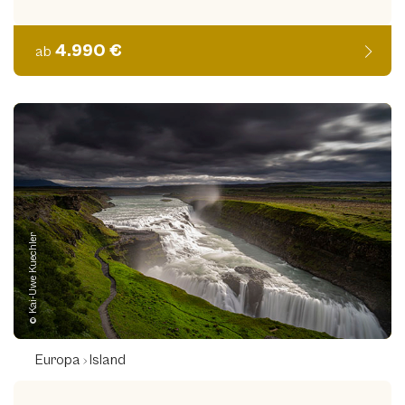
4.990 €
ab
© Kai-Uwe Kuechler
Europa
Island