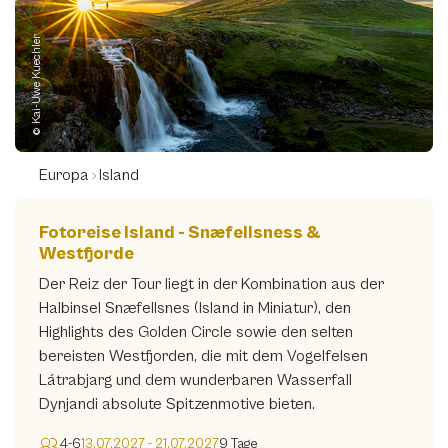
© Kai-Uwe Kuechler
Europa
Island
Fotoreise Island - Snæfellsness &
Westfjorde
Der Reiz der Tour liegt in der Kombination aus der
Halbinsel Snæfellsnes (Island in Miniatur), den
Highlights des Golden Circle sowie den selten
bereisten Westfjorden, die mit dem Vogelfelsen
Látrabjarg und dem wunderbaren Wasserfall
Dynjandi absolute Spitzenmotive bieten.
4-6
13.07.2027 - 21.07.2027
9 Tage