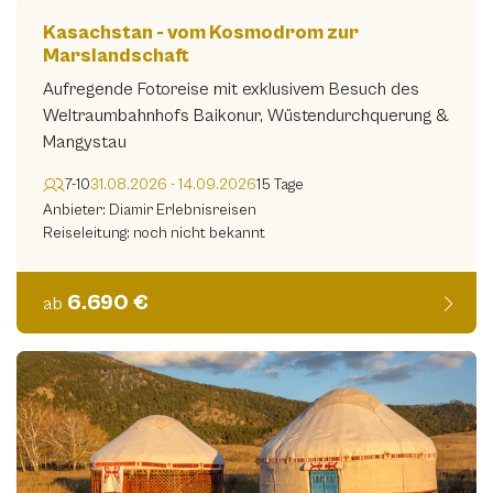
Let's Go Africa
Kasachstan - vom Kosmodrom zur
(0)
Marslandschaft
Lichter der Welt
(0)
Aufregende Fotoreise mit exklusivem Besuch des
Lifetravel Reise & Foto
(3)
Weltraumbahnhofs Baikonur, Wüstendurchquerung &
Mangystau
MK. Erlebnisreisen
(0)
7-10
31.08.2026 - 14.09.2026
15 Tage
Manuel Mohorovic Photography
(0)
Anbieter: Diamir Erlebnisreisen
Reiseleitung: noch nicht bekannt
My-reisefotografie
(0)
Naturblick
(0)
6.690 €
ab
Nick Schmid Photography
(1)
PhotoTours4U
(2)
Photofascination
(4)
Profotografie
(0)
REISEN MIT SINNEN
(1)