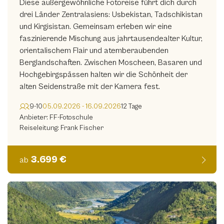
Diese außergewöhnliche Fotoreise führt dich durch
drei Länder Zentralasiens: Usbekistan, Tadschikistan
und Kirgisistan. Gemeinsam erleben wir eine
faszinierende Mischung aus jahrtausendealter Kultur,
orientalischem Flair und atemberaubenden
Berglandschaften. Zwischen Moscheen, Basaren und
Hochgebirgspässen halten wir die Schönheit der
alten Seidenstraße mit der Kamera fest.
9-10
05.09.2026 - 16.09.2026
12 Tage
Anbieter: FF-Fotoschule
Reiseleitung: Frank Fischer
3.699 €
ab