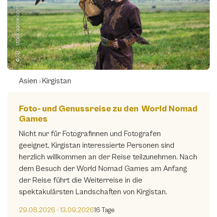
©SB - stock.adobe.com
Europa
(0)
Ozeanien
(0)
Preisspanne
€ 600
€ 30000
Asien
Kirgistan
600
30000
Foto- und Genussreise zu den World Nomad
Games
Sortieren nach
Nicht nur für Fotografinnen und Fotografen
geeignet, Kirgistan interessierte Personen sind
herzlich willkommen an der Reise teilzunehmen. Nach
Reiseanbieter
dem Besuch der World Nomad Games am Anfang
der Reise führt die Weiterreise in die
ARR Reisen
(4)
spektakulärsten Landschaften von Kirgistan.
Art & Adventure Reisen
(1)
29.08.2026 - 13.09.2026
16 Tage