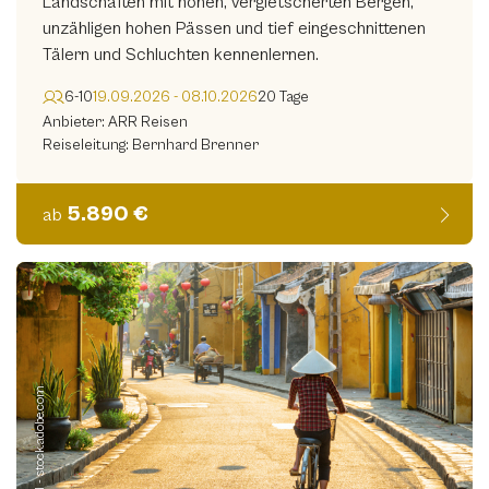
Landschaften mit hohen, vergletscherten Bergen,
unzähligen hohen Pässen und tief eingeschnittenen
Tälern und Schluchten kennenlernen.
6-10
19.09.2026 - 08.10.2026
20 Tage
Anbieter: ARR Reisen
Reiseleitung: Bernhard Brenner
5.890 €
ab
© efired - stock.adobe.com