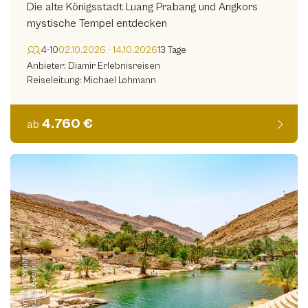
Die alte Königsstadt Luang Prabang und Angkors
mystische Tempel entdecken
4-10
02.10.2026 - 14.10.2026
13 Tage
Anbieter: Diamir Erlebnisreisen
Reiseleitung: Michael Lohmann
4.760 €
ab
©
H
a
m
d
a
n
Y
o
s
i
d
a
-
s
t
o
c
k.
a
d
o
b
e.
c
o
h
m