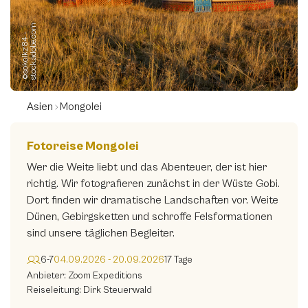
Sabine Geiger Fotografik
(1)
m
©
s
o
k
o
l
k
z
8
4
-
s
t
o
c
k.
a
d
o
b
e.
c
o
Stefan Schäfer Photography
(0)
Thomas Hintze Fotografie
(0)
Tierfoto Traum
(0)
Asien
Mongolei
Travelfoto.ch
(0)
Fotoreise Mongolei
World Geographic Excursions
(0)
Wer die Weite liebt und das Abenteuer, der ist hier
Zoom Expeditions
(3)
richtig. Wir fotografieren zunächst in der Wüste Gobi.
Dort finden wir dramatische Landschaften vor. Weite
imageBROKER Reisen
(3)
Dünen, Gebirgsketten und schroffe Felsformationen
travel-to-nature
sind unsere täglichen Begleiter.
(3)
wild-life-culture tours
(0)
6-7
04.09.2026 - 20.09.2026
17 Tage
Anbieter: Zoom Expeditions
Reiseleiter
Reiseleitung: Dirk Steuerwald