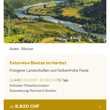
© Photofascination
Asien
Bhutan
Fotoreise Bhutan im Herbst
Fotogene Landschaften und farbenfrohe Feste
4-6
12.09.2026 - 26.09.2026
15 Tage
Anbieter: Photofascination
Reiseleitung: Reinhard Stickler
8.820 CHF
ab