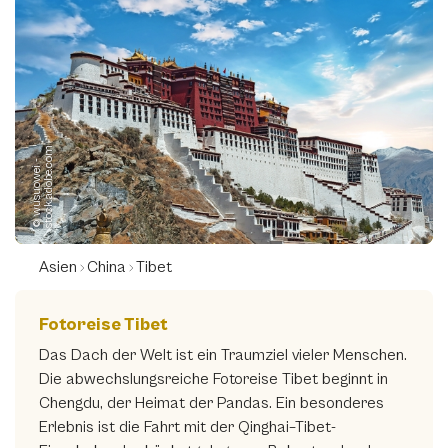
m
©
w
u
s
u
o
w
e
i
-
s
t
o
c
k.
a
d
o
b
e.
c
o
Asien
China
Tibet
Fotoreise Tibet
Das Dach der Welt ist ein Traumziel vieler Menschen.
Die abwechslungsreiche Fotoreise Tibet beginnt in
Chengdu, der Heimat der Pandas. Ein besonderes
Erlebnis ist die Fahrt mit der Qinghai–Tibet-