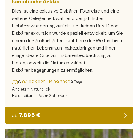
kanadische Arktis
Art & Adventure Reisen
(0)
Dies ist eine exklusive Eisbären-Fotoreise und eine
Benny Reiter Fotografie
(0)
seltene Gelegenheit während der jährlichen
Eisbärenwanderung zurück zur Hudson Bay. Diese
Buschmann Safaris
(0)
Eisbärenexkursion wurde speziell entwickelt, um Sie
Diamir Erlebnisreisen
einem der großartigsten Raubtiere der Welt in ihrem
(2)
natürlichen Lebensraum nahezubringen und Ihnen
Die Fotofüchse
(0)
einige ideale Orte zur Eisbärenbeobachtung zu
bieten, soweit die Natur es zulässt,
Eyecatcher Fotoreisen
(0)
Eisbärenbegegnungen zu ermöglichen.
FF-Fotoschule
(0)
6-
04.09.2026 - 12.09.2026
9 Tage
Focuswelten
(0)
Anbieter: Naturblick
Reiseleitung: Peter Scherbuk
Hands on Camera
(0)
Imprintmytravel
(0)
7.895 €
ab
Indien Jones
(0)
Karawane Reisen
(0)