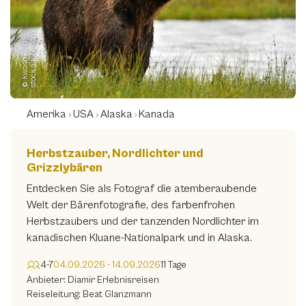
Bolivien
(0)
m
Brasilien
©
k
w
a
s
n
y
2
2
1
-
s
t
o
c
k.
a
d
o
b
e.
c
o
(0)
Chile
(0)
Costa Rica
(0)
Amerika
USA
Alaska
Kanada
Ecuador
(0)
Guatemala
(0)
Herbstzauber, Nordlichter und
Grizzlybären
Kanada
(3)
Entdecken Sie als Fotograf die atemberaubende
Mexiko
(0)
Welt der Bärenfotografie, des farbenfrohen
Herbstzaubers und der tanzenden Nordlichter im
Panama
(0)
kanadischen Kluane-Nationalpark und in Alaska.
Peru
(0)
4-7
04.09.2026 - 14.09.2026
11 Tage
USA
(2)
Anbieter: Diamir Erlebnisreisen
Reiseleitung: Beat Glanzmann
Arktis/Antarktis
(1)