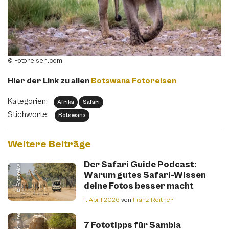
© Fotoreisen.com
Hier der Link zu allen
Botswana Fotoreisen
Kategorien:
Afrika
Safari
Stichworte:
Botswana
Weitere Beiträge
© Fotoreisen.com
Der Safari Guide Podcast:
Warum gutes Safari-Wissen
deine Fotos besser macht
1. April 2026
von
Franz Roitner
© Fotoreisen.com
7 Fototipps für Sambia