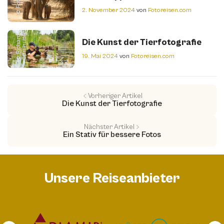
m
2. November 2024
von
Fotoreisen.com
©
R
i
c
h
a
r
d
C
f
f
/
S
h
u
t
t
e
r
s
t
o
c
k.
c
o
Die Kunst der Tierfotografie
19. Mai 2024
von
Fotoreisen.com
Vorheriger Artikel
Die Kunst der Tierfotografie
Nächster Artikel
Ein Stativ für bessere Fotos
Unsere Reiseanbieter