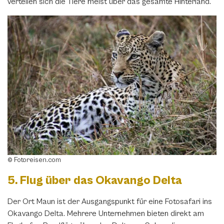
verteilen sich die Tiere meist über das gesamte Hinterland.
7 Fototipps für Botswana
Facebook
Twitter
WhatsApp
© Fotoreisen.com
Telegram
5. Flug über das Okavango Delta
per E-Mail senden
Der Ort Maun ist der Ausgangspunkt für eine Fotosafari ins
Okavango Delta. Mehrere Unternehmen bieten direkt am