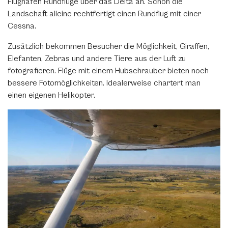
Flughafen Rundflüge über das Delta an. Schon die
Link kopieren
Landschaft alleine rechtfertigt einen Rundflug mit einer
Cessna.
Zusätzlich bekommen Besucher die Möglichkeit, Giraffen,
Elefanten, Zebras und andere Tiere aus der Luft zu
fotografieren. Flüge mit einem Hubschrauber bieten noch
bessere Fotomöglichkeiten. Idealerweise chartert man
einen eigenen Helikopter.