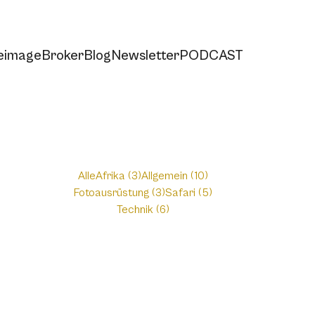
e
imageBroker
Blog
Newsletter
PODCAST
Alle
Afrika (3)
Allgemein (10)
Fotoausrüstung (3)
Safari (5)
Technik (6)