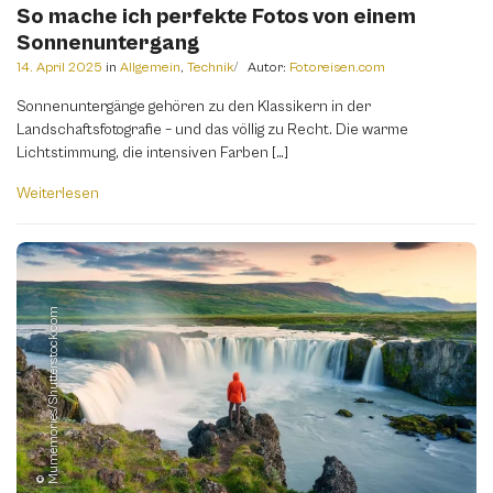
So mache ich perfekte Fotos von einem
Sonnenuntergang
14. April 2025
in
Allgemein
,
Technik
Autor:
Fotoreisen.com
Sonnenuntergänge gehören zu den Klassikern in der
Landschaftsfotografie – und das völlig zu Recht. Die warme
Lichtstimmung, die intensiven Farben […]
Weiterlesen
m
© M
u
m
e
m
o
r
i
e
s
/
S
h
u
t
t
e
r
s
t
o
c
k.
c
o