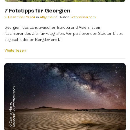
7 Fototipps für Georgien
2. Dezember 2024
in
Allgemein
Autor:
Fotoreisen.com
Georgien, das Land zwischen Europa und Asien, ist ein
faszinierendes Ziel für Fotografen. Von pulsierenden Städten bis zu
abgeschiedenen Bergdörfern […]
Weiterlesen
m
©
O
s
a
m
a
A
h
m
e
d
M
a
n
s
o
u
r
/
S
h
u
t
t
e
r
s
t
o
c
k.
c
o