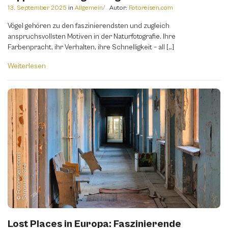
13. September 2025
in
Allgemein
Autor:
Fotoreisen.com
Vögel gehören zu den faszinierendsten und zugleich
anspruchsvollsten Motiven in der Naturfotografie. Ihre
Farbenpracht, ihr Verhalten, ihre Schnelligkeit – all […]
Weiterlesen
©
F
o
t
o
r
e
i
s
e
n.
o
m
|
S
a
m
s
u
n
g
S
2
c
4
Lost Places in Europa: Faszinierende