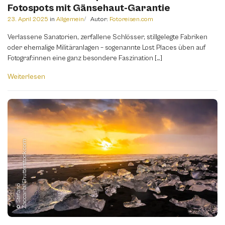
Fotospots mit Gänsehaut-Garantie
23. April 2025
in
Allgemein
Autor:
Fotoreisen.com
Verlassene Sanatorien, zerfallene Schlösser, stillgelegte Fabriken
oder ehemalige Militäranlagen – sogenannte Lost Places üben auf
Fotograf:innen eine ganz besondere Faszination […]
Weiterlesen
m
©
S
t
e
f
a
n
o
Z
a
c
c
a
r
i
a
/
S
h
u
t
t
e
r
s
t
o
c
k.
c
o