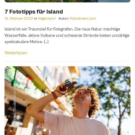
7 Fototipps für Island
19. Februar 2025
in
Allgemein
Autor:
Fotoreisen.com
Island ist ein Traumziel für Fotografen. Die raue Natur, mächtige
Wasserfälle, aktive Vulkane und schwarze Strände bieten unzählige
spektakuläre Motive. […]
Weiterlesen
m
© z
h
u
k
o
v
v
v
l
a
d
/
S
h
u
t
t
e
r
s
t
o
c
k.
c
o