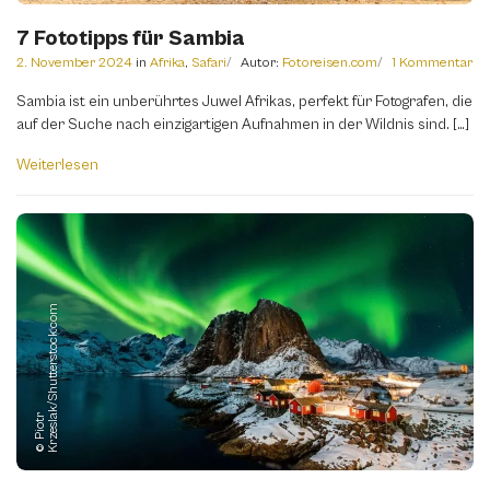
7 Fototipps für Sambia
2. November 2024
in
Afrika
,
Safari
Autor:
Fotoreisen.com
1 Kommentar
Sambia ist ein unberührtes Juwel Afrikas, perfekt für Fotografen, die
auf der Suche nach einzigartigen Aufnahmen in der Wildnis sind. […]
Weiterlesen
m
©
P
i
o
t
r
K
r
z
e
s
l
a
k
/
S
h
u
t
t
e
r
s
t
o
c
k.
c
o