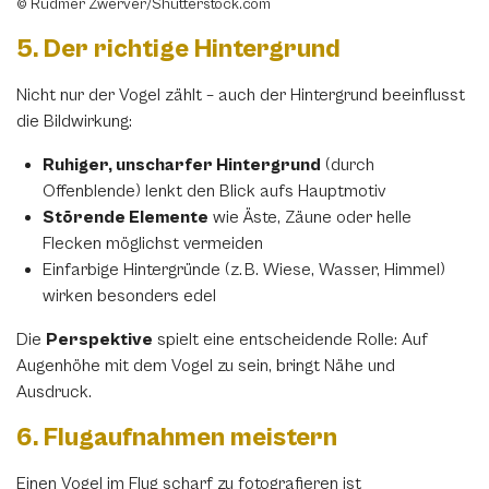
© Rudmer Zwerver/Shutterstock.com
5. Der richtige Hintergrund
per E-Mail senden
Nicht nur der Vogel zählt – auch der Hintergrund beeinflusst
die Bildwirkung:
Link kopieren
Ruhiger, unscharfer Hintergrund
(durch
Offenblende) lenkt den Blick aufs Hauptmotiv
Störende Elemente
wie Äste, Zäune oder helle
Flecken möglichst vermeiden
Einfarbige Hintergründe (z. B. Wiese, Wasser, Himmel)
wirken besonders edel
Die
Perspektive
spielt eine entscheidende Rolle: Auf
Augenhöhe mit dem Vogel zu sein, bringt Nähe und
Ausdruck.
6. Flugaufnahmen meistern
Einen Vogel im Flug scharf zu fotografieren ist