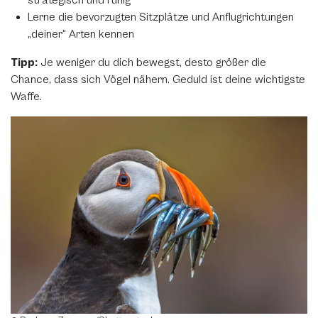
Lerne die bevorzugten Sitzplätze und Anflugrichtungen
„deiner“ Arten kennen
Tipp:
Je weniger du dich bewegst, desto größer die
Teile diese Beitrag
Chance, dass sich Vögel nähern. Geduld ist deine wichtigste
Waffe.
Tipps für die Vogelfotografie
Facebook
Twitter
WhatsApp
Telegram