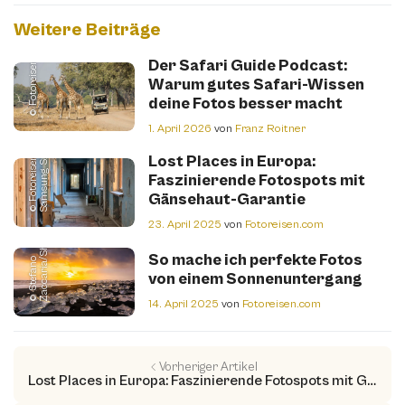
Weitere Beiträge
© Fotoreisen.com
Der Safari Guide Podcast:
Warum gutes Safari-Wissen
deine Fotos besser macht
1. April 2026
von
Franz Roitner
©
F
o
t
o
r
e
i
s
e
n.
o
m
|
S
a
m
s
u
n
g
S
2
c
4
Lost Places in Europa:
Faszinierende Fotospots mit
m
Gänsehaut-Garantie
23. April 2025
von
Fotoreisen.com
So mache ich perfekte Fotos
©
S
t
e
f
a
n
o
Z
a
c
c
a
r
i
a
/
S
h
u
t
t
e
r
s
t
o
c
k.
c
o
von einem Sonnenuntergang
14. April 2025
von
Fotoreisen.com
Vorheriger Artikel
Lost Places in Europa: Faszinierende Fotospots mit Gänsehaut-Garantie