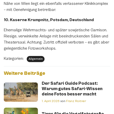
Nähe von Wien liegt ein ebenfalls verlassener Klinikkomplex
– mit Genehmigung betretbar.
10. Kaserne Krampnitz, Potsdam, Deutschland
Ehemalige Wehrmachts- und später sowjetische Garnison.
Riesige, verwinkelte Anlage mit beeindruckenden Sälen und
Theatersaal. Achtung: Zutritt offiziell verboten – es gibt aber
gelegentliche Fotoworkshops.
Kategorien:
Allgemein
Weitere Beiträge
© Fotoreisen.com
Der Safari Guide Podcast:
Warum gutes Safari-Wissen
m
deine Fotos besser macht
1. April 2026
von
Franz Roitner
Tipps für die Vogelfotografie