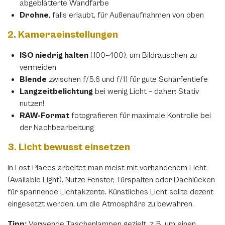
abgeblätterte Wandfarbe
Drohne
, falls erlaubt, für Außenaufnahmen von oben
2.
Kameraeinstellungen
ISO niedrig halten
(100–400), um Bildrauschen zu
vermeiden
Blende
zwischen f/5.6 und f/11 für gute Schärfentiefe
Langzeitbelichtung
bei wenig Licht – daher: Stativ
nutzen!
Teile diese Beitrag
RAW-Format
fotografieren für maximale Kontrolle bei
der Nachbearbeitung
Lost Places in Europa: Faszinierende
3.
Licht bewusst einsetzen
Fotospots mit Gänsehaut-Garantie
In Lost Places arbeitet man meist mit vorhandenem Licht
(Available Light). Nutze Fenster, Türspalten oder Dachlücken
für spannende Lichtakzente. Künstliches Licht sollte dezent
Facebook
eingesetzt werden, um die Atmosphäre zu bewahren.
Tipp:
Verwende Taschenlampen gezielt, z. B. um einen