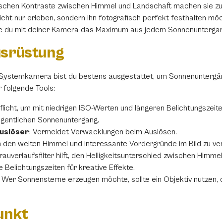
ischen Kontraste zwischen Himmel und Landschaft machen sie zu 
t nur erleben, sondern ihn fotografisch perfekt festhalten möch
wie du mit deiner Kamera das Maximum aus jedem Sonnenuntergan
Ausrüstung
 Systemkamera bist du bestens ausgestattet, um Sonnenuntergän
r folgende Tools:
t Pflicht, um mit niedrigen ISO-Werten und längeren Belichtungsze
eigentlichen Sonnenuntergang.
uslöser
: Vermeidet Verwacklungen beim Auslösen.
um den weiten Himmel und interessante Vordergründe im Bild zu ve
Grauverlaufsfilter hilft, den Helligkeitsunterschied zwischen Himm
e Belichtungszeiten für kreative Effekte.
: Wer Sonnensterne erzeugen möchte, sollte ein Objektiv nutzen,
unkt