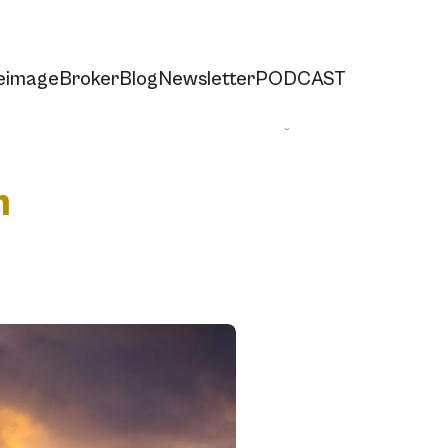
e
imageBroker
Blog
Newsletter
PODCAST
Teilen
m