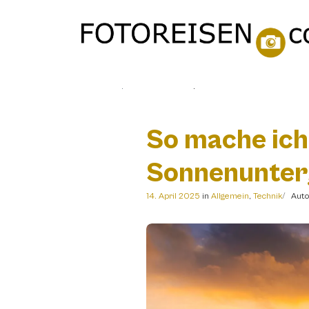
Travelshop
So mache ich perfekte Fotos von einem 
So mache ich
Sonnenunte
14. April 2025
in
Allgemein
,
Technik
Auto