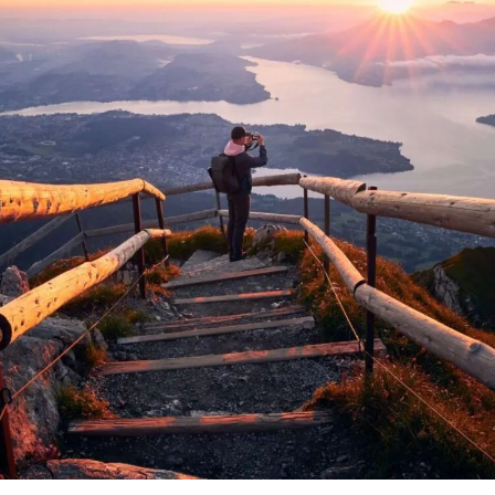
eitrag
e ich perfekte Fotos von einem Sonnenuntergan
m