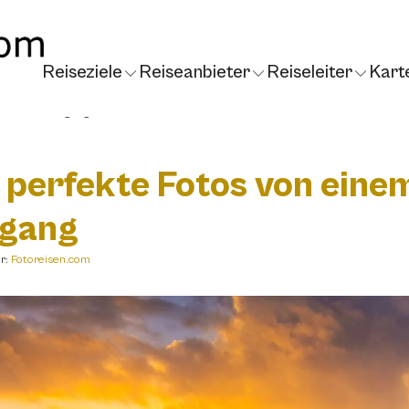
Reiseziele
Reiseanbieter
Reiseleiter
Kart
Sonnenuntergang
 perfekte Fotos von eine
rgang
r:
Fotoreisen.com