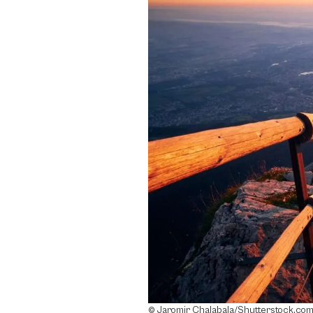
Teile diese B
So mach
© Jaromir Chalabala/Shutterstock.co