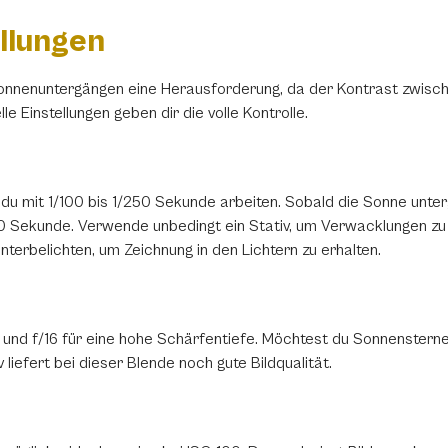
Twitter
llungen
Telegram
Sonnenuntergängen eine Herausforderung, da der Kontrast zwisch
e Einstellungen geben dir die volle Kontrolle.
enden
Link kopieren
u mit 1/100 bis 1/250 Sekunde arbeiten. Sobald die Sonne unterg
1/10 Sekunde. Verwende unbedingt ein Stativ, um Verwacklungen 
unterbelichten, um Zeichnung in den Lichtern zu erhalten.
nd f/16 für eine hohe Schärfentiefe. Möchtest du Sonnensterne 
 liefert bei dieser Blende noch gute Bildqualität.