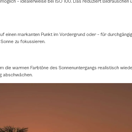
e möglich – idealerweise bei ISO 100. Das reduziert Bildrausche
 auf einen markanten Punkt im Vordergrund oder – für durchgängi
e Sonne zu fokussieren.
, um die warmen Farbtöne des Sonnenuntergangs realistisch wied
ng abschwächen.