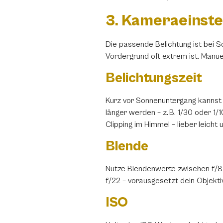
Facebook
3. Kameraeinste
WhatsApp
Die passende Belichtung ist bei 
Vordergrund oft extrem ist. Manuell
Belichtungszeit
per E-Mail s
Kurz vor Sonnenuntergang kannst d
länger werden – z. B. 1/30 oder 
Clipping im Himmel – lieber leicht 
Blende
Nutze Blendenwerte zwischen f/8 u
f/22 – vorausgesetzt dein Objektiv
ISO